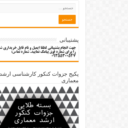
پشتیبانی
جهت انجام پشتیبانی لطفا ایمیل و نام فایل خریداری ش
را برای شماره فوق پیامک نمایید. شماره تماس:
09355300547
پکیج جزوات کنکور کارشناسی ارشد
معماری