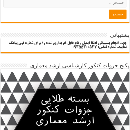
پشتیبانی
جهت انجام پشتیبانی لطفا ایمیل و نام فایل خریداری شده را برای شماره فوق پیامک
نمایید. شماره تماس: 09355300547
پکیج جزوات کنکور کارشناسی ارشد معماری