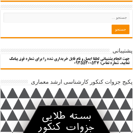
پشتیبانی
جهت انجام پشتیبانی لطفا ایمیل و نام فایل خریداری شده را برای شماره فوق پیامک
نمایید. شماره تماس: 09355300547
پکیج جزوات کنکور کارشناسی ارشد معماری