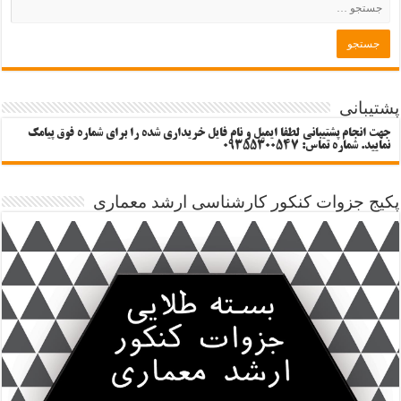
پشتیبانی
جهت انجام پشتیبانی لطفا ایمیل و نام فایل خریداری شده را برای شماره فوق پیامک
نمایید. شماره تماس: 09355300547
پکیج جزوات کنکور کارشناسی ارشد معماری