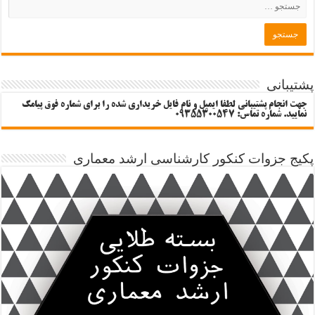
پشتیبانی
جهت انجام پشتیبانی لطفا ایمیل و نام فایل خریداری شده را برای شماره فوق پیامک
نمایید. شماره تماس: 09355300547
پکیج جزوات کنکور کارشناسی ارشد معماری