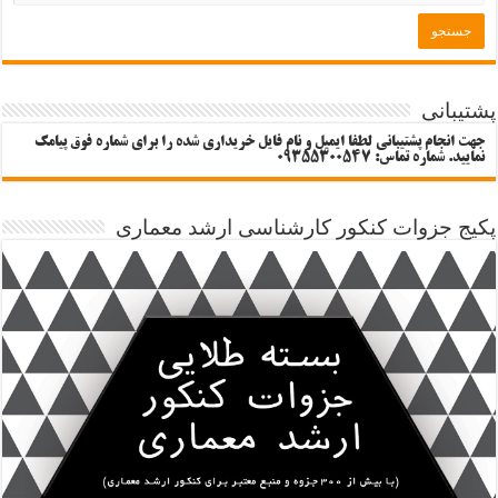
پشتیبانی
جهت انجام پشتیبانی لطفا ایمیل و نام فایل خریداری شده را برای شماره فوق پیامک
نمایید. شماره تماس: 09355300547
پکیج جزوات کنکور کارشناسی ارشد معماری