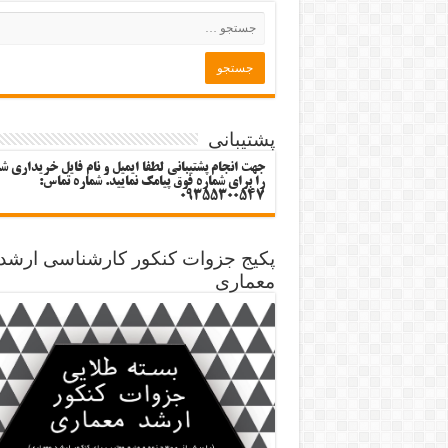
پشتیبانی
جهت انجام پشتیبانی لطفا ایمیل و نام فایل خریداری ش
را برای شماره فوق پیامک نمایید. شماره تماس:
09355300547
پکیج جزوات کنکور کارشناسی ارشد
معماری