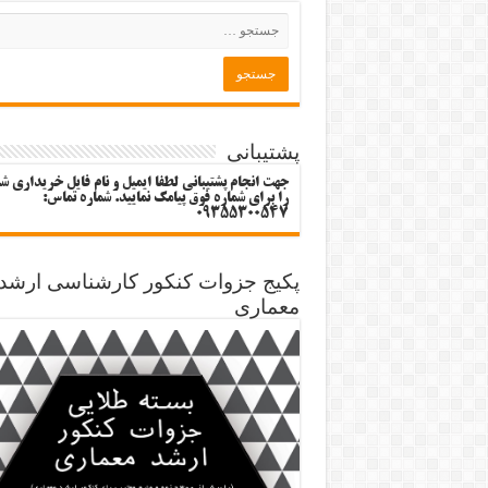
پشتیبانی
جهت انجام پشتیبانی لطفا ایمیل و نام فایل خریداری ش
را برای شماره فوق پیامک نمایید. شماره تماس:
09355300547
پکیج جزوات کنکور کارشناسی ارشد
معماری