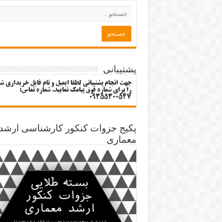
پشتیبانی
جهت انجام پشتیبانی لطفا ایمیل و نام فایل خریداری ش
را برای شماره فوق پیامک نمایید. شماره تماس:
09355300547
پکیج جزوات کنکور کارشناسی ارشد
معماری