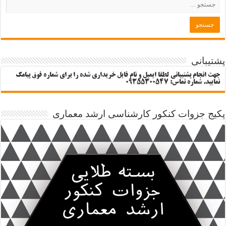
پشتیبانی
جهت انجام پشتیبانی لطفا ایمیل و نام فایل خریداری شده را برای شماره فوق پیامک
نمایید. شماره تماس: 09355300547
پکیج جزوات کنکور کارشناسی ارشد معماری