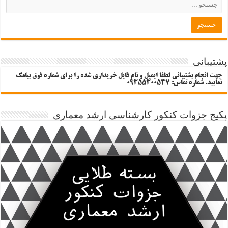
پشتیبانی
جهت انجام پشتیبانی لطفا ایمیل و نام فایل خریداری شده را برای شماره فوق پیامک
نمایید. شماره تماس: 09355300547
پکیج جزوات کنکور کارشناسی ارشد معماری