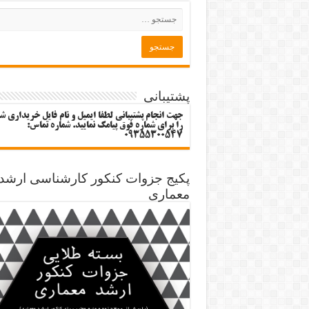
پشتیبانی
جهت انجام پشتیبانی لطفا ایمیل و نام فایل خریداری ش
را برای شماره فوق پیامک نمایید. شماره تماس:
09355300547
پکیج جزوات کنکور کارشناسی ارشد
معماری