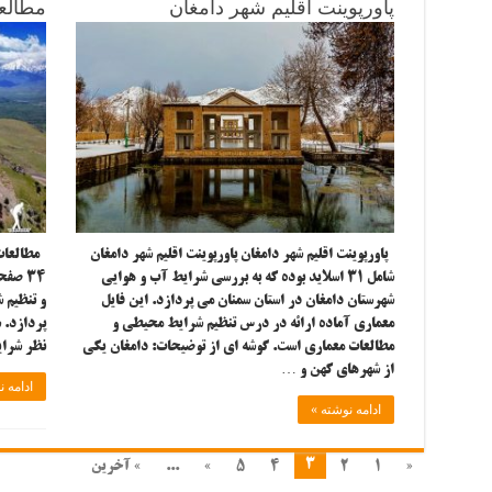
پاورپوینت اقلیم شهر دامغان
مطالعا
پاورپوینت اقلیم شهر دامغان پاورپوینت اقلیم شهر دامغان
مطالعات ا
شامل ۳۱ اسلاید بوده که به بررسی شرایط آب و هوایی
شهرستان دامغان در استان سمنان می پردازد. این فایل
و تنظیم 
معماری آماده ارائه در درس تنظیم شرایط محیطی و
پردازد. ش
مطالعات معماری است. گوشه ای از توضیحات: دامغان یکی
نظر شرای
از شهرهای کهن و …
ادامه ن
ادامه نوشته »
3
«
1
2
4
5
»
...
» آخرین