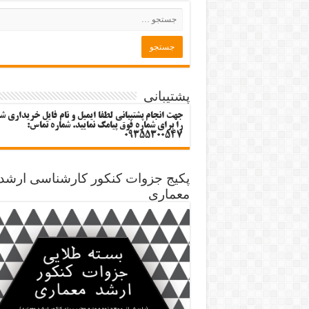
پشتیبانی
جهت انجام پشتیبانی لطفا ایمیل و نام فایل خریداری ش
را برای شماره فوق پیامک نمایید. شماره تماس:
09355300547
پکیج جزوات کنکور کارشناسی ارشد
معماری