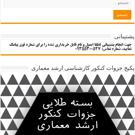
پشتیبانی
جهت انجام پشتیبانی لطفا ایمیل و نام فایل خریداری شده را برای شماره فوق پیامک
نمایید. شماره تماس: 09355300547
پکیج جزوات کنکور کارشناسی ارشد معماری