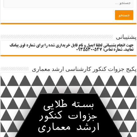
پشتیبانی
جهت انجام پشتیبانی لطفا ایمیل و نام فایل خریداری شده را برای شماره فوق پیامک
نمایید. شماره تماس: 09355300547
پکیج جزوات کنکور کارشناسی ارشد معماری