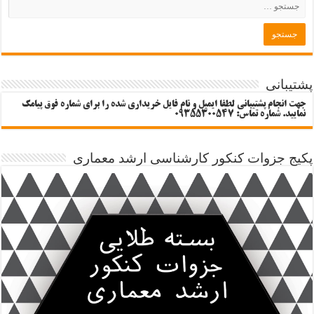
پشتیبانی
جهت انجام پشتیبانی لطفا ایمیل و نام فایل خریداری شده را برای شماره فوق پیامک
نمایید. شماره تماس: 09355300547
پکیج جزوات کنکور کارشناسی ارشد معماری