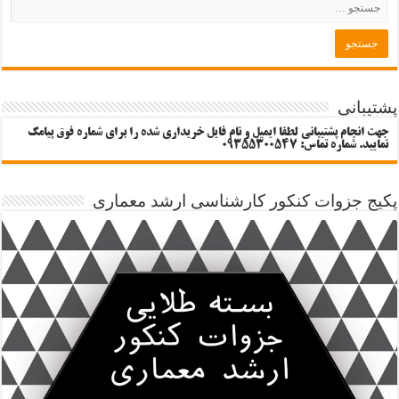
پشتیبانی
جهت انجام پشتیبانی لطفا ایمیل و نام فایل خریداری شده را برای شماره فوق پیامک
نمایید. شماره تماس: 09355300547
پکیج جزوات کنکور کارشناسی ارشد معماری