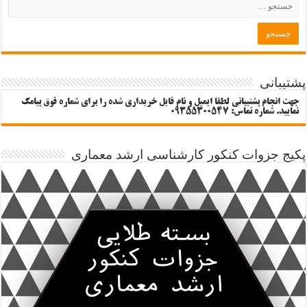
پشتیبانی
جهت انجام پشتیبانی لطفا ایمیل و نام فایل خریداری شده را برای شماره فوق پیامک
نمایید. شماره تماس: 09355300547
پکیج جزوات کنکور کارشناسی ارشد معماری