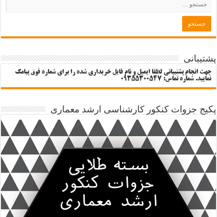
پشتیبانی
جهت انجام پشتیبانی لطفا ایمیل و نام فایل خریداری شده را برای شماره فوق پیامک
نمایید. شماره تماس: 09355300547
پکیج جزوات کنکور کارشناسی ارشد معماری