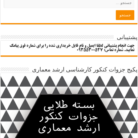
پشتیبانی
جهت انجام پشتیبانی لطفا ایمیل و نام فایل خریداری شده را برای شماره فوق پیامک
نمایید. شماره تماس: 09355300547
پکیج جزوات کنکور کارشناسی ارشد معماری