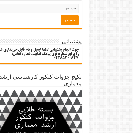
پشتیبانی
جهت انجام پشتیبانی لطفا ایمیل و نام فایل خریداری ش
را برای شماره فوق پیامک نمایید. شماره تماس:
09355300547
پکیج جزوات کنکور کارشناسی ارشد
معماری