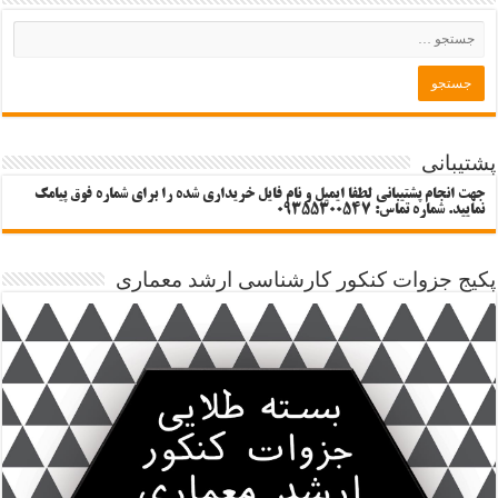
پشتیبانی
جهت انجام پشتیبانی لطفا ایمیل و نام فایل خریداری شده را برای شماره فوق پیامک
نمایید. شماره تماس: 09355300547
پکیج جزوات کنکور کارشناسی ارشد معماری