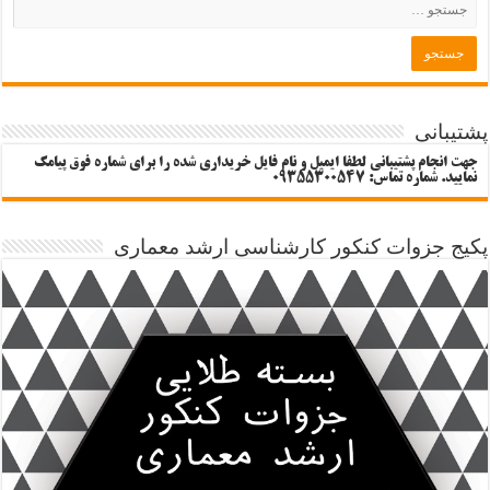
پشتیبانی
جهت انجام پشتیبانی لطفا ایمیل و نام فایل خریداری شده را برای شماره فوق پیامک
نمایید. شماره تماس: 09355300547
پکیج جزوات کنکور کارشناسی ارشد معماری