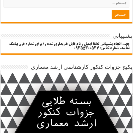
پشتیبانی
جهت انجام پشتیبانی لطفا ایمیل و نام فایل خریداری شده را برای شماره فوق پیامک
نمایید. شماره تماس: 09355300547
پکیج جزوات کنکور کارشناسی ارشد معماری