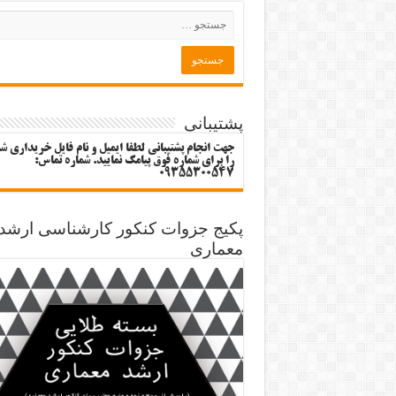
پشتیبانی
جهت انجام پشتیبانی لطفا ایمیل و نام فایل خریداری ش
را برای شماره فوق پیامک نمایید. شماره تماس:
09355300547
پکیج جزوات کنکور کارشناسی ارشد
معماری