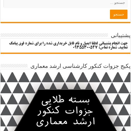
پشتیبانی
جهت انجام پشتیبانی لطفا ایمیل و نام فایل خریداری شده را برای شماره فوق پیامک
نمایید. شماره تماس: 09355300547
پکیج جزوات کنکور کارشناسی ارشد معماری