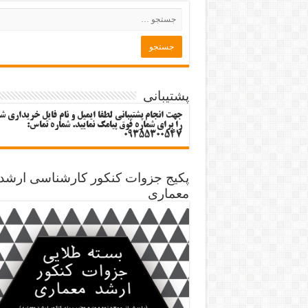
پشتیبانی
جهت انجام پشتیبانی لطفا ایمیل و نام فایل خریداری ش
را برای شماره فوق پیامک نمایید. شماره تماس:
09355300547
پکیج جزوات کنکور کارشناسی ارشد
معماری