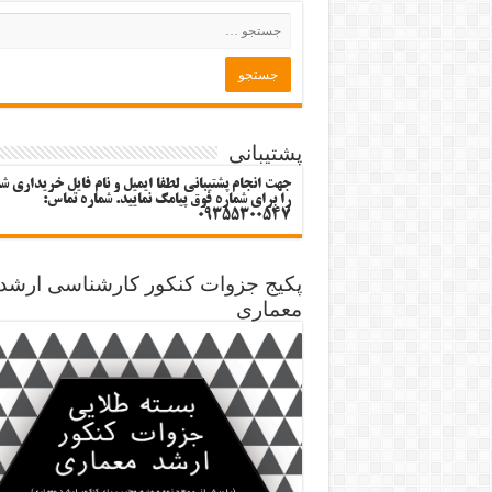
پشتیبانی
جهت انجام پشتیبانی لطفا ایمیل و نام فایل خریداری ش
را برای شماره فوق پیامک نمایید. شماره تماس:
09355300547
پکیج جزوات کنکور کارشناسی ارشد
معماری