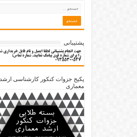
پشتیبانی
جهت انجام پشتیبانی لطفا ایمیل و نام فایل خریداری ش
را برای شماره فوق پیامک نمایید. شماره تماس:
09355300547
پکیج جزوات کنکور کارشناسی ارشد
معماری