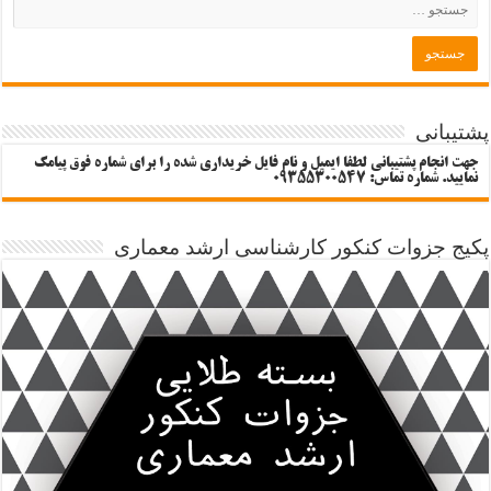
پشتیبانی
جهت انجام پشتیبانی لطفا ایمیل و نام فایل خریداری شده را برای شماره فوق پیامک
نمایید. شماره تماس: 09355300547
پکیج جزوات کنکور کارشناسی ارشد معماری