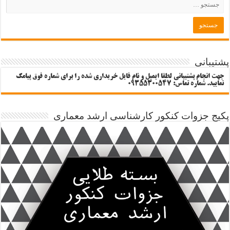
پشتیبانی
جهت انجام پشتیبانی لطفا ایمیل و نام فایل خریداری شده را برای شماره فوق پیامک
نمایید. شماره تماس: 09355300547
پکیج جزوات کنکور کارشناسی ارشد معماری