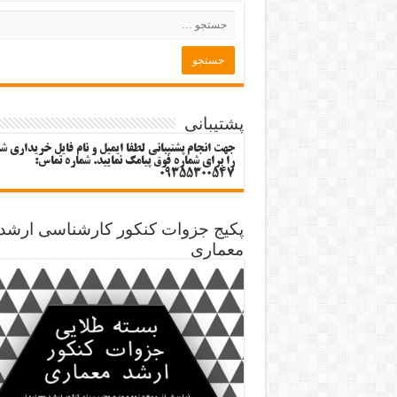
پشتیبانی
جهت انجام پشتیبانی لطفا ایمیل و نام فایل خریداری ش
را برای شماره فوق پیامک نمایید. شماره تماس:
09355300547
پکیج جزوات کنکور کارشناسی ارشد
معماری