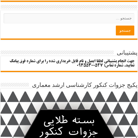
پشتیبانی
جهت انجام پشتیبانی لطفا ایمیل و نام فایل خریداری شده را برای شماره فوق پیامک
نمایید. شماره تماس: 09355300547
پکیج جزوات کنکور کارشناسی ارشد معماری