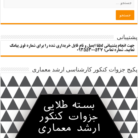
پشتیبانی
جهت انجام پشتیبانی لطفا ایمیل و نام فایل خریداری شده را برای شماره فوق پیامک
نمایید. شماره تماس: 09355300547
پکیج جزوات کنکور کارشناسی ارشد معماری