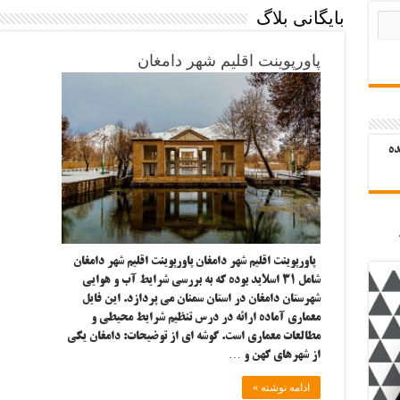
بایگانی بلاگ
پاورپوینت اقلیم شهر دامغان
ده
پاورپوینت اقلیم شهر دامغان پاورپوینت اقلیم شهر دامغان
شامل ۳۱ اسلاید بوده که به بررسی شرایط آب و هوایی
شهرستان دامغان در استان سمنان می پردازد. این فایل
معماری آماده ارائه در درس تنظیم شرایط محیطی و
مطالعات معماری است. گوشه ای از توضیحات: دامغان یکی
از شهرهای کهن و …
ادامه نوشته »