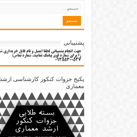
پشتیبانی
جهت انجام پشتیبانی لطفا ایمیل و نام فایل خریداری ش
را برای شماره فوق پیامک نمایید. شماره تماس:
09355300547
پکیج جزوات کنکور کارشناسی ارشد
معماری