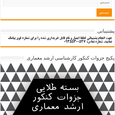
پشتیبانی
جهت انجام پشتیبانی لطفا ایمیل و نام فایل خریداری شده را برای شماره فوق پیامک
نمایید. شماره تماس: 09355300547
پکیج جزوات کنکور کارشناسی ارشد معماری