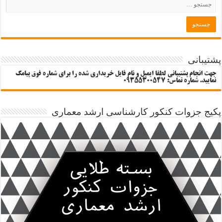
پشتیبانی
جهت انجام پشتیبانی لطفا ایمیل و نام فایل خریداری شده را برای شماره فوق پیامک
نمایید. شماره تماس: 09355300547
پکیج جزوات کنکور کارشناسی ارشد معماری