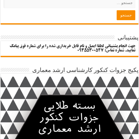
پشتیبانی
جهت انجام پشتیبانی لطفا ایمیل و نام فایل خریداری شده را برای شماره فوق پیامک
نمایید. شماره تماس: 09355300547
پکیج جزوات کنکور کارشناسی ارشد معماری