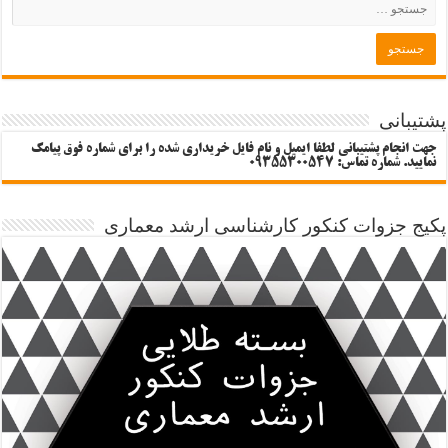
پشتیبانی
جهت انجام پشتیبانی لطفا ایمیل و نام فایل خریداری شده را برای شماره فوق پیامک
نمایید. شماره تماس: 09355300547
پکیج جزوات کنکور کارشناسی ارشد معماری