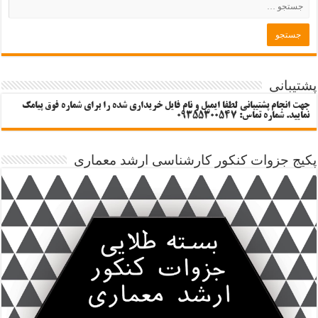
پشتیبانی
جهت انجام پشتیبانی لطفا ایمیل و نام فایل خریداری شده را برای شماره فوق پیامک
نمایید. شماره تماس: 09355300547
پکیج جزوات کنکور کارشناسی ارشد معماری