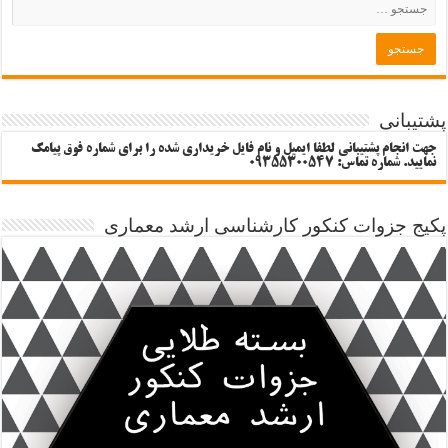
پشتیبانی
جهت انجام پشتیبانی لطفا ایمیل و نام فایل خریداری شده را برای شماره فوق پیامک
نمایید. شماره تماس: 09355300547
پکیج جزوات کنکور کارشناسی ارشد معماری