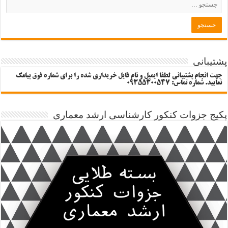
پشتیبانی
جهت انجام پشتیبانی لطفا ایمیل و نام فایل خریداری شده را برای شماره فوق پیامک
نمایید. شماره تماس: 09355300547
پکیج جزوات کنکور کارشناسی ارشد معماری