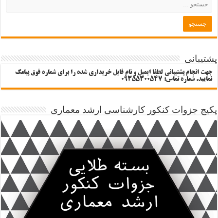
پشتیبانی
جهت انجام پشتیبانی لطفا ایمیل و نام فایل خریداری شده را برای شماره فوق پیامک
نمایید. شماره تماس: 09355300547
پکیج جزوات کنکور کارشناسی ارشد معماری