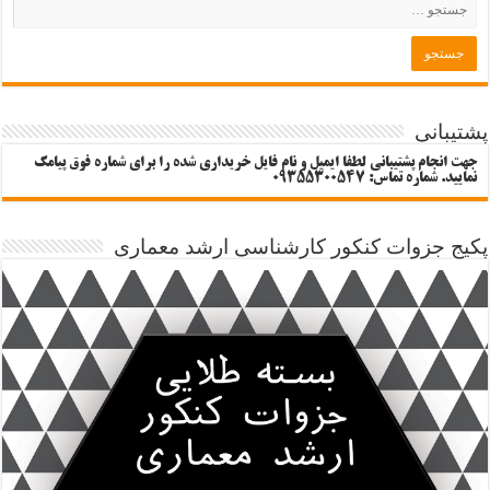
پشتیبانی
جهت انجام پشتیبانی لطفا ایمیل و نام فایل خریداری شده را برای شماره فوق پیامک
نمایید. شماره تماس: 09355300547
پکیج جزوات کنکور کارشناسی ارشد معماری