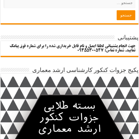
پشتیبانی
جهت انجام پشتیبانی لطفا ایمیل و نام فایل خریداری شده را برای شماره فوق پیامک
نمایید. شماره تماس: 09355300547
پکیج جزوات کنکور کارشناسی ارشد معماری