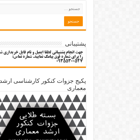
پشتیبانی
جهت انجام پشتیبانی لطفا ایمیل و نام فایل خریداری ش
را برای شماره فوق پیامک نمایید. شماره تماس:
09355300547
پکیج جزوات کنکور کارشناسی ارشد
معماری