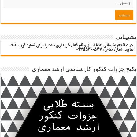
پشتیبانی
جهت انجام پشتیبانی لطفا ایمیل و نام فایل خریداری شده را برای شماره فوق پیامک
نمایید. شماره تماس: 09355300547
پکیج جزوات کنکور کارشناسی ارشد معماری