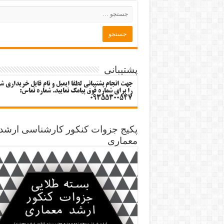
پشتیبانی
جهت انجام پشتیبانی لطفا ایمیل و نام فایل خریداری ش
را برای شماره فوق پیامک نمایید. شماره تماس:
09355300547
پکیج جزوات کنکور کارشناسی ارشد
معماری