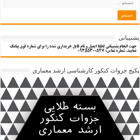
پشتیبانی
جهت انجام پشتیبانی لطفا ایمیل و نام فایل خریداری شده را برای شماره فوق پیامک
نمایید. شماره تماس: 09355300547
پکیج جزوات کنکور کارشناسی ارشد معماری