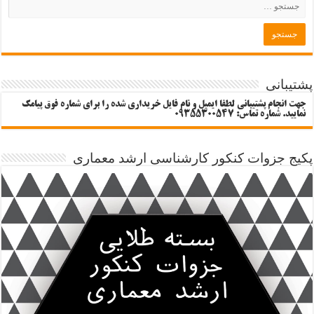
پشتیبانی
جهت انجام پشتیبانی لطفا ایمیل و نام فایل خریداری شده را برای شماره فوق پیامک
نمایید. شماره تماس: 09355300547
پکیج جزوات کنکور کارشناسی ارشد معماری